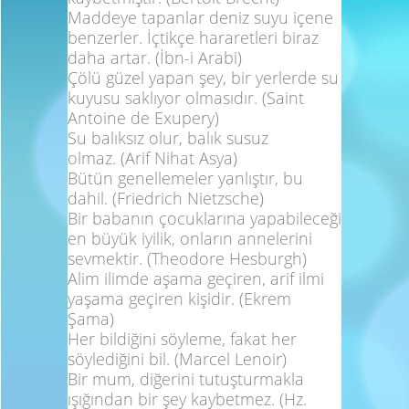
Maddeye tapanlar deniz suyu içene
benzerler. İçtikçe hararetleri biraz
daha artar.
(İbn-i Arabi)
Çölü güzel yapan şey, bir yerlerde su
kuyusu saklıyor olmasıdır.
(Saint
Antoine de Exupery)
Su balıksız olur, balık susuz
olmaz.
(Arif Nihat Asya)
Bütün genellemeler yanlıştır, bu
dahil.
(Friedrich Nietzsche)
Bir babanın çocuklarına yapabileceği
en büyük iyilik, onların annelerini
sevmektir.
(Theodore Hesburgh)
Alim ilimde aşama geçiren, arif ilmi
yaşama geçiren kişidir.
(Ekrem
Şama)
Her bildiğini söyleme, fakat her
söylediğini bil.
(Marcel Lenoir)
Bir mum, diğerini tutuşturmakla
ışığından bir şey kaybetmez.
(Hz.