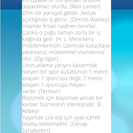
dayanılmaz olurdu.
(Max Lemer)
Zihin bir paraşüt gibidir. Ancak
açıldığında iş görür.
(Dennis Waitley)
İnsanlar fırsatı nadiren tanırlar.
Çünkü o çoğu zaman zorlu bir iş
kılığında gelir.
(H. L. Mencken)
Problemlerinizin üzerinde kuluçkaya
yatarsanız, mükemmel civcivleriniz
olur.
(Zig ziglar)
Uzun atlama yarışını kazanmak
isteyen bir spor kulübünün 1 metre
atlayan 7 sporcuya değil, 7 metre
atlayan 1 sporcuya ihtiyacı
vardır.
(Terman)
Büyümek için büyümek ancak bir
kanser hücresinin ideolojisidir.
(E.
Abbey)
Yaşamak çok kişi için yiyip içerek
ölümü beklemektir.
(Cenap
Şahabettin)