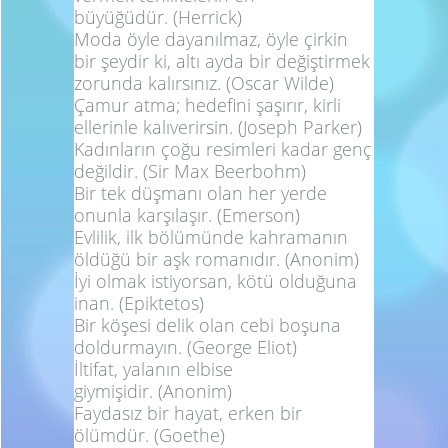
büyüğüdür.
(Herrick)
Moda öyle dayanılmaz, öyle çirkin
bir şeydir ki, altı ayda bir değiştirmek
zorunda kalırsınız.
(Oscar Wilde)
Çamur atma; hedefini şaşırır, kirli
ellerinle kalıverirsin.
(Joseph Parker)
Kadınların çoğu resimleri kadar genç
değildir.
(Sir Max Beerbohm)
Bir tek düşmanı olan her yerde
onunla karşılaşır.
(Emerson)
Evlilik, ilk bölümünde kahramanın
öldüğü bir aşk romanıdır.
(Anonim)
İyi olmak istiyorsan, kötü olduğuna
inan.
(Epiktetos)
Bir köşesi delik olan cebi boşuna
doldurmayın.
(George Eliot)
İltifat, yalanın elbise
giymişidir.
(Anonim)
Faydasız bir hayat, erken bir
ölümdür.
(Goethe)