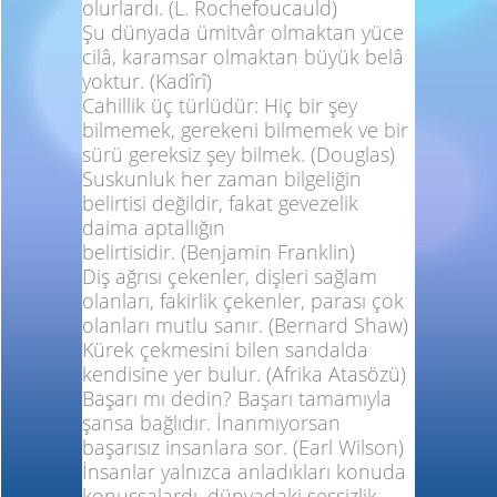
olurlardı.
(L. Rochefoucauld)
Şu dünyada ümitvâr olmaktan yüce
cilâ, karamsar olmaktan büyük belâ
yoktur.
(Kadîrî)
Cahillik üç türlüdür: Hiç bir şey
bilmemek, gerekeni bilmemek ve bir
sürü gereksiz şey bilmek.
(Douglas)
Suskunluk her zaman bilgeliğin
belirtisi değildir, fakat gevezelik
daima aptallığın
belirtisidir.
(Benjamin Franklin)
Diş ağrısı çekenler, dişleri sağlam
olanları, fakirlik çekenler, parası çok
olanları mutlu sanır.
(Bernard Shaw)
Kürek çekmesini bilen sandalda
kendisine yer bulur.
(Afrika Atasözü)
Başarı mı dedin? Başarı tamamıyla
şansa bağlıdır. İnanmıyorsan
başarısız insanlara sor.
(Earl Wilson)
İnsanlar yalnızca anladıkları konuda
konuşsalardı, dünyadaki sessizlik