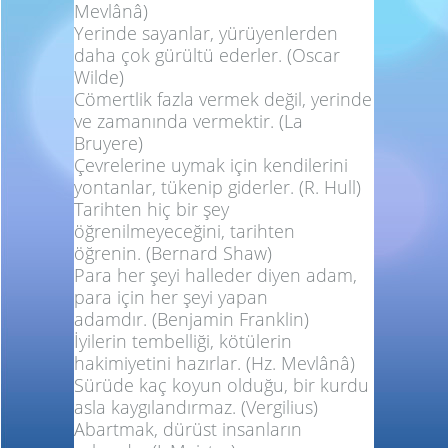
Mevlânâ)
Yerinde sayanlar, yürüyenlerden
daha çok gürültü ederler.
(Oscar
Wilde)
Cömertlik fazla vermek değil, yerinde
ve zamanında vermektir.
(La
Bruyere)
Çevrelerine uymak için kendilerini
yontanlar, tükenip giderler.
(R. Hull)
Tarihten hiç bir şey
öğrenilmeyeceğini, tarihten
öğrenin.
(Bernard Shaw)
Para her şeyi halleder diyen adam,
para için her şeyi yapan
adamdır.
(Benjamin Franklin)
İyilerin tembelliği, kötülerin
hakimiyetini hazırlar. (
Hz. Mevlânâ
)
Sürüde kaç koyun olduğu, bir kurdu
asla kaygılandırmaz.
(Vergilius)
Abartmak, dürüst insanların