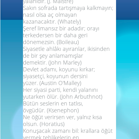
yalanıdır. (
J. Maistre
)
Sakın sofrada tartışmaya kalkmayın;
nasıl olsa aç olmayan
kazanacaktır.
(Whately)
Şeref limansız bir adadır; orayı
terkedersen bir daha geri
dönemezsin.
(Boileau)
Siyasetle ahlâkı ayıranlar, ikisinden
de bir şey anlamamışlar
demektir.
(John Marley)
Devlet adamı, koyunu kırkar;
siyasetçi, koyunun dersini
yüzer.
(Austin O'Malley)
Her siyasi parti, kendi yalanını
yutarken ölür.
(John Arbuthnot)
Bütün seslerin en tatlısı,
övgüdür.
(Ksenephon)
Ne öğüt verirsen ver, yalnız kısa
olsun.
(Horatius)
Konuşacak zamanı bil: krallara öğüt
vermek tehlikelerin en