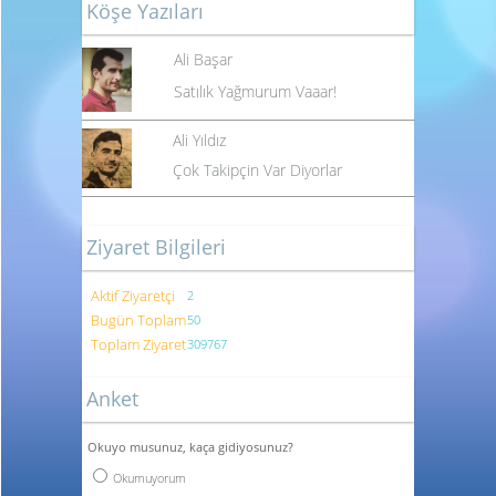
Köşe Yazıları
Ali Başar
Satılık Yağmurum Vaaar!
Ali Yıldız
Çok Takipçin Var Diyorlar
Ziyaret Bilgileri
Aktif Ziyaretçi
2
Bugün Toplam
50
Toplam Ziyaret
309767
Anket
Okuyo musunuz, kaça gidiyosunuz?
Okumuyorum