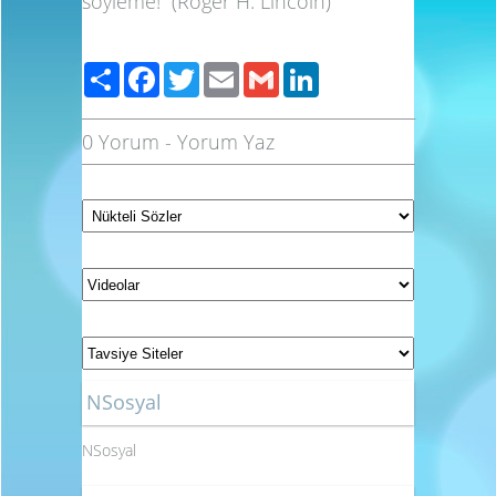
söyleme!
(Roger H. Lincoln)
Paylaş
Facebook
Twitter
Email
Gmail
LinkedIn
0 Yorum
-
Yorum Yaz
NSosyal
NSosyal