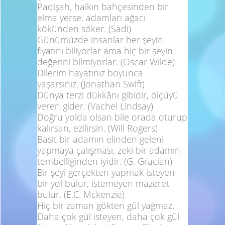
Padişah, halkın bahçesinden bir
elma yerse, adamları ağacı
kökünden söker.
(Sadi)
Günümüzde insanlar her şeyin
fiyatını biliyorlar ama hiç bir şeyin
değerini bilmiyorlar.
(Oscar Wilde)
Dilerim hayatınız boyunca
yaşarsınız.
(Jonathan Swift)
Dünya terzi dükkânı gibidir, ölçüyü
veren gider.
(Vachel Lindsay)
Doğru yolda olsan bile orada oturup
kalırsan, ezilirsin.
(Will Rogers)
Basit bir adamın elinden geleni
yapmaya çalışması, zeki bir adamın
tembelliğinden iyidir.
(G. Gracian)
Bir şeyi gerçekten yapmak isteyen
bir yol bulur; istemeyen mazeret
bulur.
(E.C. Mckenzie)
Hiç bir zaman gökten gül yağmaz.
Daha çok gül isteyen, daha çok gül