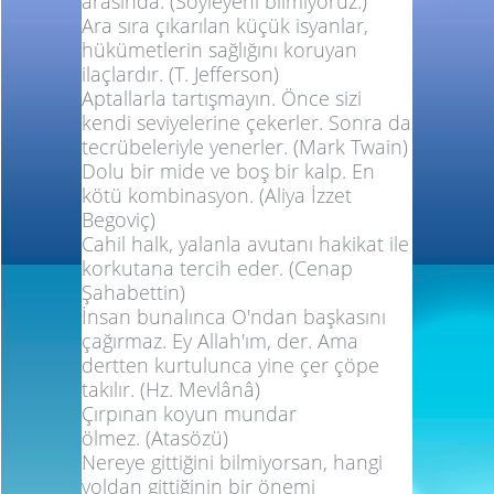
arasında.
(Söyleyeni bilmiyoruz.)
Ara sıra çıkarılan küçük isyanlar,
hükümetlerin sağlığını koruyan
ilaçlardır.
(T. Jefferson)
Aptallarla tartışmayın. Önce sizi
kendi seviyelerine çekerler. Sonra da
tecrübeleriyle yenerler.
(Mark Twain)
Dolu bir mide ve boş bir kalp. En
kötü kombinasyon.
(Aliya İzzet
Begoviç)
Cahil halk, yalanla avutanı hakikat ile
korkutana tercih eder.
(Cenap
Şahabettin)
İnsan bunalınca O'ndan başkasını
çağırmaz. Ey Allah'ım, der. Ama
dertten kurtulunca yine çer çöpe
takılır.
(Hz. Mevlânâ)
Çırpınan koyun mundar
ölmez.
(Atasözü)
Nereye gittiğini bilmiyorsan, hangi
yoldan gittiğinin bir önemi