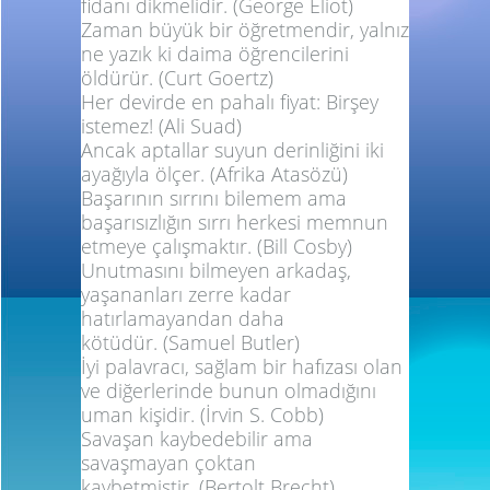
fidanı dikmelidir.
(George Eliot)
Zaman büyük bir öğretmendir, yalnız
ne yazık ki daima öğrencilerini
öldürür.
(Curt Goertz)
Her devirde en pahalı fiyat: Birşey
istemez!
(Ali Suad)
Ancak aptallar suyun derinliğini iki
ayağıyla ölçer.
(Afrika Atasözü)
Başarının sırrını bilemem ama
başarısızlığın sırrı herkesi memnun
etmeye çalışmaktır.
(Bill Cosby)
Unutmasını bilmeyen arkadaş,
yaşananları zerre kadar
hatırlamayandan daha
kötüdür.
(Samuel Butler)
İyi palavracı, sağlam bir hafızası olan
ve diğerlerinde bunun olmadığını
uman kişidir.
(İrvin S. Cobb)
Savaşan kaybedebilir ama
savaşmayan çoktan
kaybetmiştir.
(Bertolt Brecht)