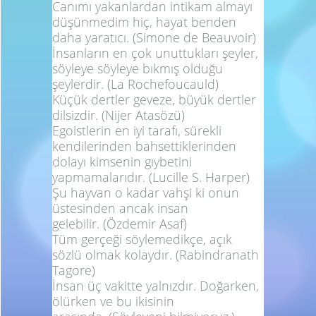
Canımı yakanlardan intikam almayı
düşünmedim hiç, hayat benden
daha yaratıcı.
(Simone de Beauvoir)
İnsanların en çok unuttukları şeyler,
söyleye söyleye bıkmış olduğu
şeylerdir.
(La Rochefoucauld)
Küçük dertler geveze, büyük dertler
dilsizdir.
(Nijer Atasözü)
Egoistlerin en iyi tarafı, sürekli
kendilerinden bahsettiklerinden
dolayı kimsenin gıybetini
yapmamalarıdır.
(Lucille S. Harper)
Şu hayvan o kadar vahşi ki onun
üstesinden ancak insan
gelebilir.
(Özdemir Asaf)
Tüm gerçeği söylemedikçe, açık
sözlü olmak kolaydır.
(Rabindranath
Tagore)
İnsan üç vakitte yalnızdır. Doğarken,
ölürken ve bu ikisinin