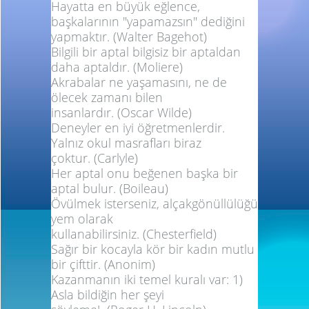
Hayatta en büyük eğlence,
başkalarının "yapamazsın" dediğini
yapmaktır.
(Walter Bagehot)
Bilgili bir aptal bilgisiz bir aptaldan
daha aptaldır.
(Moliere)
Akrabalar ne yaşamasını, ne de
ölecek zamanı bilen
insanlardır.
(Oscar Wilde)
Deneyler en iyi öğretmenlerdir.
Yalnız okul masrafları biraz
çoktur.
(Carlyle)
Her aptal onu beğenen başka bir
aptal bulur.
(Boileau)
Övülmek isterseniz, alçakgönüllülüğü
yem olarak
kullanabilirsiniz.
(Chesterfield)
Sağır bir kocayla kör bir kadın mutlu
bir çifttir.
(Anonim)
Kazanmanın iki temel kuralı var: 1)
Asla bildiğin her şeyi