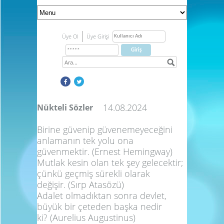
Üye Ol
Üye Girişi
14.08.2024
Nükteli Sözler
Birine güvenip güvenemeyeceğini
anlamanın tek yolu ona
güvenmektir.
(Ernest Hemingway)
Mutlak kesin olan tek şey gelecektir;
çünkü geçmiş sürekli olarak
değişir.
(Sırp Atasözü)
Adalet olmadıktan sonra devlet,
büyük bir çeteden başka nedir
ki?
(Aurelius Augustinus)