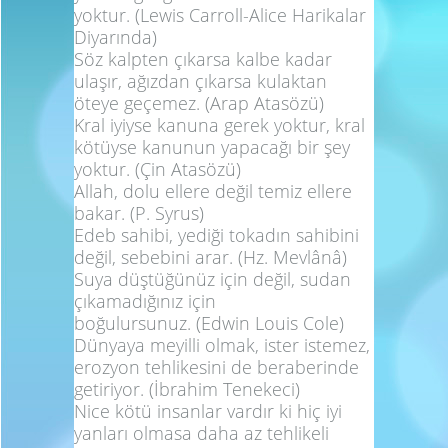
yoktur.
(Lewis Carroll-Alice Harikalar
Diyarında)
Söz kalpten çıkarsa kalbe kadar
ulaşır, ağızdan çıkarsa kulaktan
öteye geçemez.
(Arap Atasözü)
Kral iyiyse kanuna gerek yoktur, kral
kötüyse kanunun yapacağı bir şey
yoktur.
(Çin Atasözü)
Allah, dolu ellere değil temiz ellere
bakar.
(P. Syrus)
Edeb sahibi, yediği tokadın sahibini
değil, sebebini arar.
(Hz. Mevlânâ)
Suya düştüğünüz için değil, sudan
çıkamadığınız için
boğulursunuz.
(Edwin Louis Cole)
Dünyaya meyilli olmak, ister istemez,
erozyon tehlikesini de beraberinde
getiriyor.
(İbrahim Tenekeci)
Nice kötü insanlar vardır ki hiç iyi
yanları olmasa daha az tehlikeli