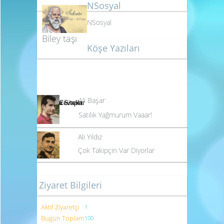
NSosyal
NSosyal
Biley taşı
Köşe Yazıları
Ali Başar
Satılık Yağmurum Vaaar!
Ali Yıldız
Çok Takipçin Var Diyorlar
Ziyaret Bilgileri
Aktif Ziyaretçi
1
Bugün Toplam
100