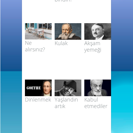
Ne
Kulak
Akşam
alırsınız?
yemeği
Dinlenmek
Yaşlandın
Kabul
artık
etmediler