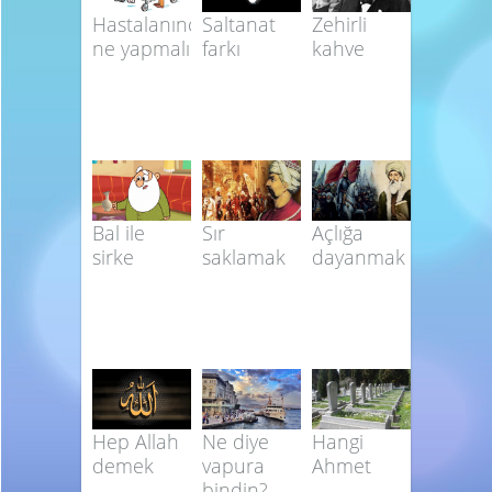
Hastalanınca
Saltanat
Zehirli
ne yapmalı
farkı
kahve
Bal ile
Sır
Açlığa
sirke
saklamak
dayanmak
Hep Allah
Ne diye
Hangi
demek
vapura
Ahmet
bindin?