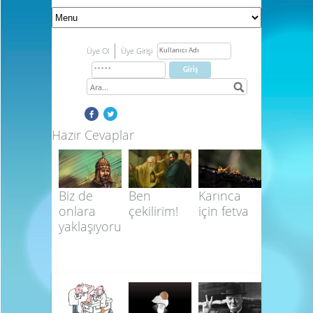
Üye Ol
Üye Girişi
Hazır Cevaplar
Biz de
Ben
Karınca
onlara
çekilirim!
için fetva
yaklaşıyoruz!