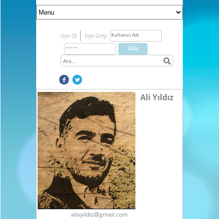
Üye Ol
Üye Girişi
Ali Yıldız
alixyildiz@gmail.com