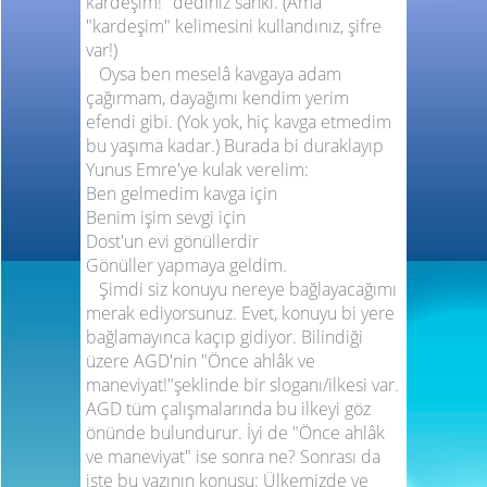
kardeşim!" dediniz sanki. (Ama
"kardeşim" kelimesini kullandınız, şifre
var!)
Oysa ben meselâ kavgaya adam
çağırmam, dayağımı kendim yerim
efendi gibi. (Yok yok, hiç kavga etmedim
bu yaşıma kadar.) Burada bi duraklayıp
Yunus Emre'ye kulak verelim:
Ben gelmedim kavga için
Benim işim sevgi için
Dost'un evi gönüllerdir
Gönüller yapmaya geldim.
Şimdi siz konuyu nereye bağlayacağımı
merak ediyorsunuz. Evet, konuyu bi yere
bağlamayınca kaçıp gidiyor. Bilindiği
üzere AGD'nin "Önce ahlâk ve
maneviyat!"şeklinde bir sloganı/ilkesi var.
AGD tüm çalışmalarında bu ilkeyi göz
önünde bulundurur. İyi de "Önce ahlâk
ve maneviyat" ise sonra ne? Sonrası da
işte bu yazının konusu: Ülkemizde ve