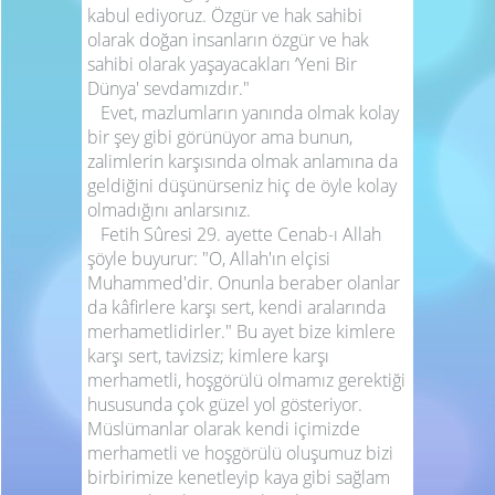
kabul ediyoruz. Özgür ve hak sahibi
olarak doğan insanların özgür ve hak
sahibi olarak yaşayacakları ‘Yeni Bir
Dünya' sevdamızdır."
Evet, mazlumların yanında olmak kolay
bir şey gibi görünüyor ama bunun,
zalimlerin karşısında olmak anlamına da
geldiğini düşünürseniz hiç de öyle kolay
olmadığını anlarsınız.
Fetih Sûresi 29. ayette Cenab-ı Allah
şöyle buyurur: "O, Allah'ın elçisi
Muhammed'dir. Onunla beraber olanlar
da kâfirlere karşı sert, kendi aralarında
merhametlidirler." Bu ayet bize kimlere
karşı sert, tavizsiz; kimlere karşı
merhametli, hoşgörülü olmamız gerektiği
hususunda çok güzel yol gösteriyor.
Müslümanlar olarak kendi içimizde
merhametli ve hoşgörülü oluşumuz bizi
birbirimize kenetleyip kaya gibi sağlam