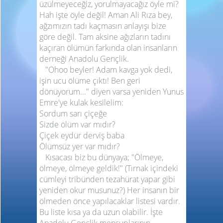
üzülmeyeceğiz, yorulmayacağız öyle mi?
Hah işte öyle değil! Aman Ali Rıza bey,
ağzımızın tadı kaçmasın anlayışı bize
göre değil. Tam aksine ağızların tadını
kaçıran ölümün farkında olan insanların
derneği Anadolu Gençlik.
"Ohoo beyler! Adam kavga yok dedi,
işin ucu ölüme çıktı! Ben geri
dönüyorum..." diyen varsa yeniden Yunus
Emre'ye kulak kesilelim:
Sordum sarı çiçeğe
Sizde ölüm var mıdır?
Çiçek eydür derviş baba
Ölümsüz yer var mıdır?
Kısacası biz bu dünyaya; "Ölmeye,
ölmeye, ölmeye geldik!" (Tırnak içindeki
cümleyi tribünden tezahürat yapar gibi
yeniden okur musunuz?)
Her insanın bir
ölmeden önce yapılacaklar listesi vardır.
Bu liste kısa ya da uzun olabilir. İşte
Anadolu Gençlik mensuplarının