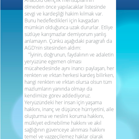
ölmeden önce yapılacaklar listesinde
sevgi ve kardeşliği hakim kılmak var.
Bunu hedefledikleri için kavgadan
mümkün olduğunca uzak dururlar. Etliye
sütlüye karışmazlar demiyorum yanlış
anlamayın. Çünkü aşağıdaki paragrafı da
AGD'nin sitesinden aldım:
"İyinin, doğrunun, faydalının ve adaletin
yeryüzüne egemen olması
mücahedesinde aynı inancı paylaşan, her
renkten ve ırktan herkesi kardeş bilirken,
hangi renkten ve ırktan olursa olsun tüm
mazlumların yanında olmayı da
kendimize görev addediyoruz.
Yeryüzündeki her insan için yaşama
hakkını, inanç ve düşünce hürriyetini, aile
oluşturma ve neslini koruma hakkını,
mülkiyet edinebilme hakkını ve akıl
sağlığının güvenceye alınması hakkını
temel ve vazgeçilemez haklar olarak