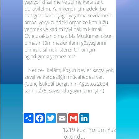
yapıyor ki zalime ve zulme karşı sert
durabilelim. Yani kendi içimizdeki bu
"sevgi ve kardeşliği" yaşatma sevdamızın
amacı yeryüzündeki organize kötülüğü
yenmek ve kadim iyiyi hakim kılmak.
Öyle uzaktan olmaz, biz Müslüman olsun
olmasın tüm mazlumların gözyaşlarını
elimizle silmek isteriz. Onlar için
ağladığımız yetmez mi?
Netice-i kelâm; Koşun beyler kavga yok,
sevgi ve kardeşliğin mücahedesi var.
(Genç İstikbâl Dergisinin Ağustos 2024
tarihli 275. sayısında yayımlanmıştır.)
Paylaş
Facebook
Twitter
Email
Gmail
LinkedIn
1219
kez
Yorum Yaz
okundu.