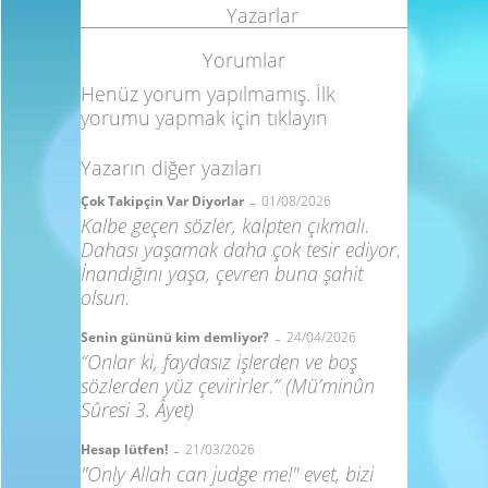
Yazarlar
Yorumlar
Henüz yorum yapılmamış. İlk
yorumu yapmak için
tıklayın
Yazarın diğer yazıları
-
Çok Takipçin Var Diyorlar
01/08/2026
Kalbe geçen sözler, kalpten çıkmalı.
Dahası yaşamak daha çok tesir ediyor.
İnandığını yaşa, çevren buna şahit
olsun.
-
Senin gününü kim demliyor?
24/04/2026
“Onlar ki, faydasız işlerden ve boş
sözlerden yüz çevirirler.” (Mü’minûn
Sûresi 3. Âyet)
-
Hesap lütfen!
21/03/2026
"Only Allah can judge me!" evet, bizi