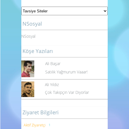
NSosyal
NSosyal
Köşe Yazıları
Ali Başar
Satılık Yağmurum Vaaar!
Ali Yıldız
Çok Takipçin Var Diyorlar
Ziyaret Bilgileri
Aktif Ziyaretçi
1