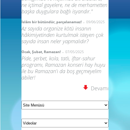
ne içtimaî gayelere, ne de merhametten
başka duygulara bağlı isyandır."
-
İslâm bir bütündür, parçalanamaz!
09/06/2025
Az sayıda organize kötü insanın
hâkimiyetinden kurtulmak isteyen çok
sayıda insan neler yapmalıdır?
-
Ocak, Şubat, Ramazan!
07/05/2025
Pide, şerbet, kola, tatlı, iftar-sahur
programı, Ramazan konseri hay huyu
ile bu Ramazan’ı da boş geçmeyelim
abiler!
Devamı