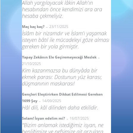
Allah yargılayacak lâkin Allah'ın
hesabından önce kendimizi ara ara
hesaba çekmeliyiz.
-
Maç kaç kaç?
23/11/2025
İslâm bir nizamdır ve İslam’ı yaşamak
isteyen bâtıl ile mücadeleyi göze alması
gereken bir yola girmiştir.
-
Yapay Zekânın Ele Geçiremeyeceği Meslek
21/10/2025
Kim kazanmazsa bu dünyâda bir
ekmek parası: Dostunun yüz karası;
düşmanının maskarası!
Gençleri Eleştirirken Dikkat Edilmesi Gereken
-
1699 Şey
14/09/2025
Hâl dili, kâl dilinden daha etkilidir.
-
Selam! İsyan edelim mi?
16/07/2025
"Bizim anlamak istediğimiz isyan, ne
benliğimize ve nefsimize ait arzulara,