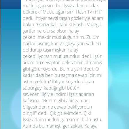
mutluluğun sırrı bu. İşsiz adam dudak
bükerek "Mutluluğun sırrı Flash TV mi?"
dedi. İhtiyar sevgi taşan gözleriyle adam
bakıp "Gerizekalı, tabi ki Flash TV değil,
şartlar ne olursa olsun halay
çekebilmektir mutluluğun sırrı. Zulüm
dağları aşmış, kan ve gözyaşları vadileri
doldurup taşırmışken halay
çekebiliyorsan mutlusundur, dedi. İşsiz
adam bu cevaptan pek tatmin olmamış
gibi görünüyordu. Bu mu yani dedi. O
kadar dağı ben bu saçma cevap için mi
aştım geldim? İhtiyar köşede duran
süpürgeyi kaptığı gibi bütün
sevecenliliğiyle indirdi işsiz adamın
kafasına. "Benim gibi ahir zaman
bilgesinden ne cevap bekliyordun
dingil!" dedi. Çık git evimden. Çık!
İşsiz adam mutluluğun sırrını bulmuştu.
Aslında bulmamıştı gerizekalı. Kafaya