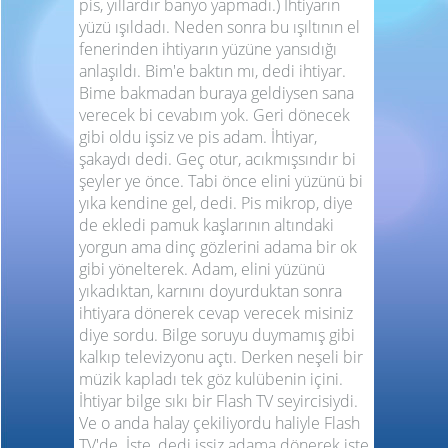
pis, yıllardır banyo yapmadı.) İhtiyarın
yüzü ışıldadı. Neden sonra bu ışıltının el
fenerinden ihtiyarın yüzüne yansıdığı
anlaşıldı. Bim'e baktın mı, dedi ihtiyar.
Bime bakmadan buraya geldiysen sana
verecek bi cevabım yok. Geri dönecek
gibi oldu işsiz ve pis adam. İhtiyar,
şakaydı dedi. Geç otur, acıkmışsındır bi
şeyler ye önce. Tabi önce elini yüzünü bi
yıka kendine gel, dedi. Pis mikrop, diye
de ekledi pamuk kaşlarının altındaki
yorgun ama dinç gözlerini adama bir ok
gibi yönelterek. Adam, elini yüzünü
yıkadıktan, karnını doyurduktan sonra
ihtiyara dönerek cevap verecek misiniz
diye sordu. Bilge soruyu duymamış gibi
kalkıp televizyonu açtı. Derken neşeli bir
müzik kapladı tek göz kulübenin içini.
İhtiyar bilge sıkı bir Flash TV seyircisiydi.
Ve o anda halay çekiliyordu haliyle Flash
TV'de. İşte, dedi işsiz adama dönerek işte