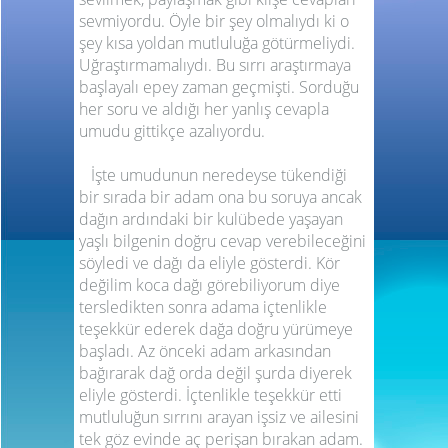
sevmiyordu. Öyle bir şey olmalıydı ki o
şey kısa yoldan mutluluğa götürmeliydi.
Uğraştırmamalıydı. Bu sırrı araştırmaya
başlayalı epey zaman geçmişti. Sorduğu
her soru ve aldığı her yanlış cevapla
umudu gittikçe azalıyordu.
İşte umudunun neredeyse tükendiği
bir sırada bir adam ona bu soruya ancak
dağın ardındaki bir kulübede yaşayan
yaşlı bilgenin doğru cevap verebileceğini
söyledi ve dağı da eliyle gösterdi. Kör
değilim koca dağı görebiliyorum diye
tersledikten sonra adama içtenlikle
teşekkür ederek dağa doğru yürümeye
başladı. Az önceki adam arkasından
bağırarak dağ orda değil şurda diyerek
eliyle gösterdi. İçtenlikle teşekkür etti
mutluluğun sırrını arayan işsiz ve ailesini
tek göz evinde aç perişan bırakan adam.