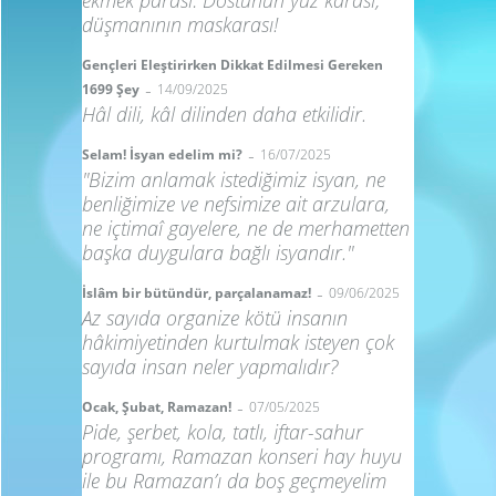
ekmek parası: Dostunun yüz karası;
düşmanının maskarası!
Gençleri Eleştirirken Dikkat Edilmesi Gereken
-
1699 Şey
14/09/2025
Hâl dili, kâl dilinden daha etkilidir.
-
Selam! İsyan edelim mi?
16/07/2025
"Bizim anlamak istediğimiz isyan, ne
benliğimize ve nefsimize ait arzulara,
ne içtimaî gayelere, ne de merhametten
başka duygulara bağlı isyandır."
-
İslâm bir bütündür, parçalanamaz!
09/06/2025
Az sayıda organize kötü insanın
hâkimiyetinden kurtulmak isteyen çok
sayıda insan neler yapmalıdır?
-
Ocak, Şubat, Ramazan!
07/05/2025
Pide, şerbet, kola, tatlı, iftar-sahur
programı, Ramazan konseri hay huyu
ile bu Ramazan’ı da boş geçmeyelim