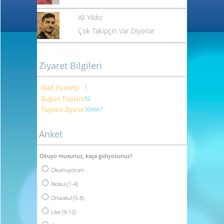
Ali Yıldız
Çok Takipçin Var Diyorlar
Ziyaret Bilgileri
Aktif Ziyaretçi
1
Bugün Toplam
52
Toplam Ziyaret
309667
Anket
Okuyo musunuz, kaça gidiyosunuz?
Okumuyorum
İlkokul (1-4)
Ortaokul (5-8)
Lise (9-12)