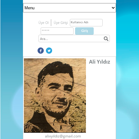
Üye Ol
Üye Girişi
Ali Yıldız
alixyildiz@gmail.com