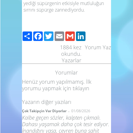
yediği süpürgenin etkisiyle mutluluğun
sırrını süpürge zannediyordu.
Paylaş
Facebook
Twitter
Email
Gmail
LinkedIn
1884
kez
Yorum Yaz
okundu.
Yazarlar
Yorumlar
Henüz yorum yapılmamış. İlk
yorumu yapmak için
tıklayın
Yazarın diğer yazıları
-
Çok Takipçin Var Diyorlar
01/08/2026
Kalbe geçen sözler, kalpten çıkmalı.
Dahası yaşamak daha çok tesir ediyor.
İnandığını yaşa, çevren buna şahit