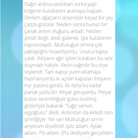
Dağın ardına vardıktan sonra yaşlı
bilgenin kulübesini aramaya başladı.
Derken ağaçların arasından beyaz bir şey
çarptı gözüne. Neden sonra bunun bir
çanak anten oluğunu anladı. Neden
şimdi değil, dedi gülerek. İşte kulübenin
kapısındaydı. Mutluluğun sırrına çok
yaklaştığını hissediyordu. Usulca kapıyı
çaldı. İhtiyarın ağır işiten kulakları bu sesi
duymadı haliyle. Kesin sağırdır bu diye
söylendi. Tam kapıyı yumruklamaya
hazırlanıyordu ki açılan kapıdan ihtiyarın
nur yüzünü gördü. İlk defa bu kadar
parlak yüzlü bir ihtiyar görüyordu. İhtiyar
bütün sevimliliğiyle gülen kısılmış
gözleriyle bakarak "Sağır sensin
eşşoğlusu" dedi. Ardından da ekledi tüm
şirinliğiyle: Ne var! Mutluluğun sırrını
arıyorum diyebildi işsiz adam. Aylak
adam. Pis adam. (Pis dediysek gerçekten